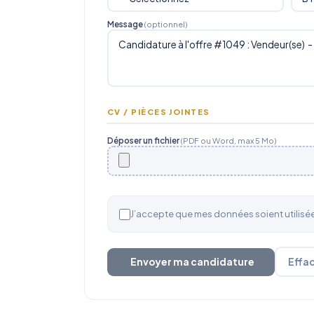
Message
(optionnel)
CV / PIÈCES JOINTES
Déposer un fichier
(PDF ou Word, max 5 Mo)
J’accepte que mes données soient utilis
Envoyer ma candidature
Effa