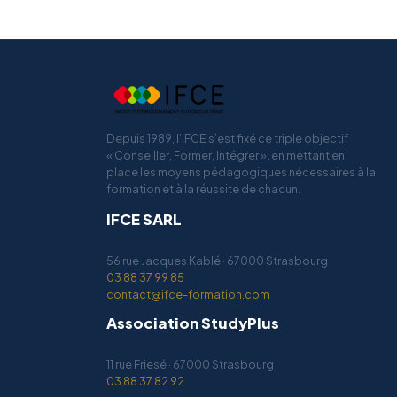
Depuis 1989, l’IFCE s’est fixé ce triple objectif
« Conseiller, Former, Intégrer », en mettant en
place les moyens pédagogiques nécessaires à la
formation et à la réussite de chacun.
IFCE SARL
56 rue Jacques Kablé · 67000 Strasbourg
03 88 37 99 85
contact@ifce-formation.com
Association StudyPlus
11 rue Friesé · 67000 Strasbourg
03 88 37 82 92