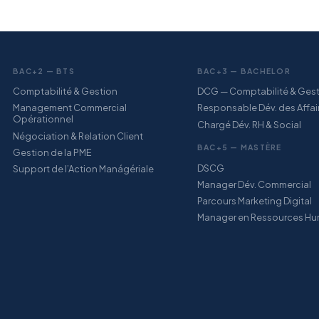
BAC+2 — BTS
BAC+3 — BACHELOR
Comptabilité & Gestion
DCG — Comptabilité & Ges
Management Commercial
Responsable Dév. des Affai
Opérationnel
Chargé Dév. RH & Social
Négociation & Relation Client
BAC+5 — MASTÈRE
Gestion de la PME
DSCG
Support de l’Action Manágériale
Manager Dév. Commercial
Parcours Marketing Digital
Manager en Ressources Hu