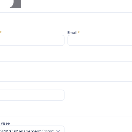
*
Email
*
e visée