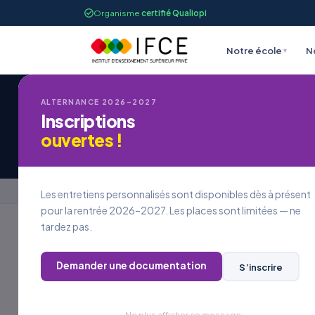
Organisme
certifié Qualiopi
Notre école
N
▾
ALTERNANCE 2026–2027
Inscriptions
Candidature à une
ouvertes !
Accueil
›
Candidature à une offre d’emploi
Les entretiens personnalisés sont disponibles dès à présent
pour la rentrée 2026–2027. Les places sont limitées — ne
tardez pas.
REJOINDRE L’IFCE
Demander une documentation
S’inscrire
Postuler à
une offre
Ne plus afficher ce message