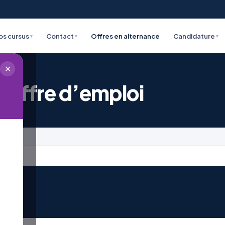
os cursus
Contact
Offres en alternance
Candidature
▾
▾
▾
✕
 offre d’emploi