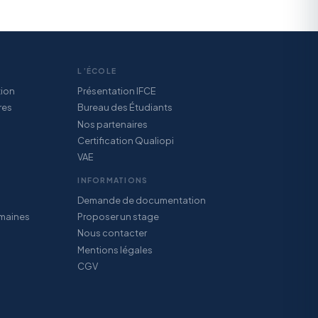
L’ÉCOLE
tion
Présentation IFCE
res
Bureau des Étudiants
Nos partenaires
Certification Qualiopi
VAE
INFORMATIONS
Demande de documentation
maines
Proposer un stage
Nous contacter
Mentions légales
CGV