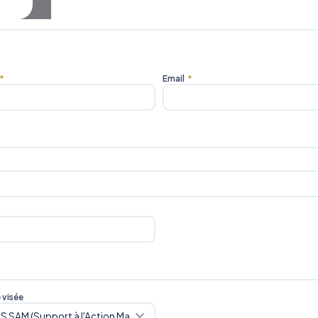
*
Email
*
e visée