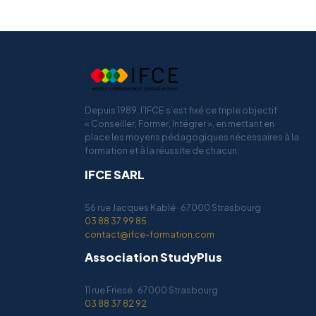
Depuis 1989, l’IFCE s’est fixé ce triple objectif
« Conseiller, Former, Intégrer », en mettant en
place les moyens pédagogiques nécessaires à la
formation et à la réussite de chacun.
IFCE SARL
56 rue Jacques Kablé · 67000 Strasbourg
03 88 37 99 85
contact@ifce-formation.com
Association StudyPlus
11 rue Friesé · 67000 Strasbourg
03 88 37 82 92