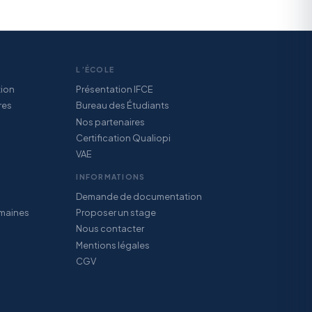
L’ÉCOLE
tion
Présentation IFCE
res
Bureau des Étudiants
Nos partenaires
Certification Qualiopi
VAE
INFORMATIONS
Demande de documentation
maines
Proposer un stage
Nous contacter
Mentions légales
CGV