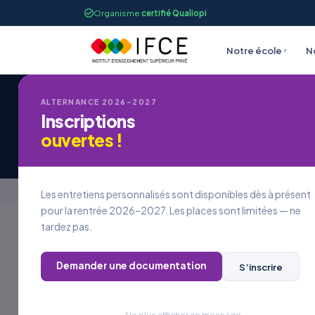
Organisme
certifié Qualiopi
Notre école
N
▾
ALTERNANCE 2026–2027
Inscriptions
Candidature à une
ouvertes !
Accueil
›
Candidature à une offre d’emploi
Les entretiens personnalisés sont disponibles dès à présent
pour la rentrée 2026–2027. Les places sont limitées — ne
tardez pas.
REJOINDRE L’IFCE
Demander une documentation
S’inscrire
Postuler à
une offre
Ne plus afficher ce message