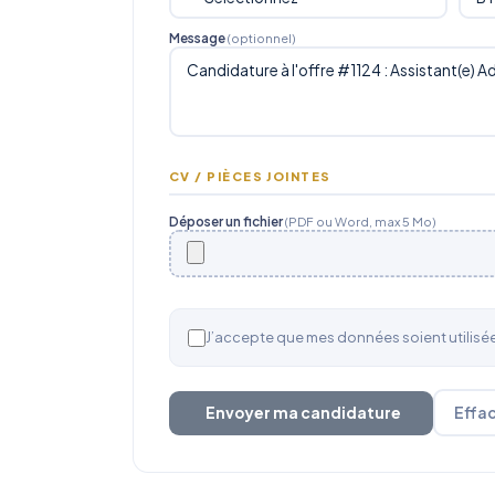
Message
(optionnel)
CV / PIÈCES JOINTES
Déposer un fichier
(PDF ou Word, max 5 Mo)
J’accepte que mes données soient utilis
Envoyer ma candidature
Effa