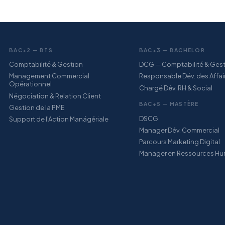
BAC+2 — BTS
BAC+3 — BACHELOR
Comptabilité & Gestion
DCG — Comptabilité & Ges
Management Commercial
Responsable Dév. des Affai
Opérationnel
Chargé Dév. RH & Social
Négociation & Relation Client
BAC+5 — MASTÈRE
Gestion de la PME
DSCG
Support de l’Action Manágériale
Manager Dév. Commercial
Parcours Marketing Digital
Manager en Ressources Hu