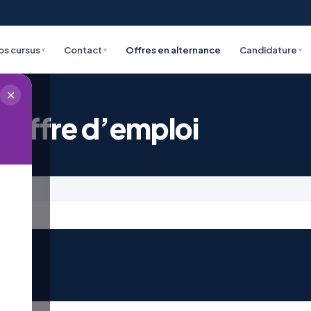
os cursus
Contact
Offres en alternance
Candidature
▾
▾
▾
✕
 offre d’emploi