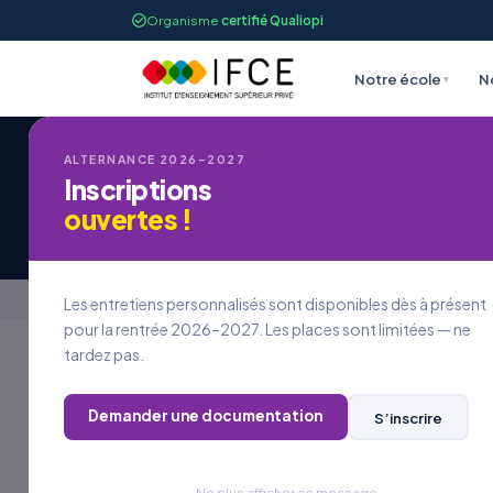
Organisme
certifié Qualiopi
Notre école
N
▾
ALTERNANCE 2026–2027
Inscriptions
Candidature à une
ouvertes !
Accueil
›
Candidature à une offre d’emploi
Les entretiens personnalisés sont disponibles dès à présent
pour la rentrée 2026–2027. Les places sont limitées — ne
tardez pas.
REJOINDRE L’IFCE
Demander une documentation
S’inscrire
Postuler à
une offre
Ne plus afficher ce message