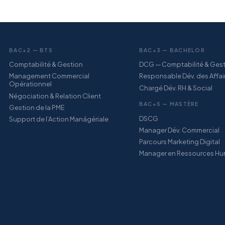
BAC+2 — BTS
BAC+3 — BACHELOR
Comptabilité & Gestion
DCG — Comptabilité & Ges
Management Commercial
Responsable Dév. des Affai
Opérationnel
Chargé Dév. RH & Social
Négociation & Relation Client
BAC+5 — MASTÈRE
Gestion de la PME
DSCG
Support de l’Action Manágériale
Manager Dév. Commercial
Parcours Marketing Digital
Manager en Ressources Hu