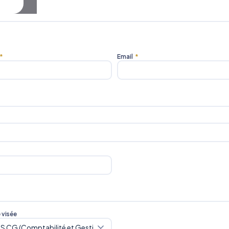
*
Email
*
e visée