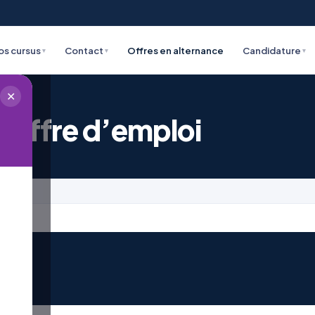
os cursus
Contact
Offres en alternance
Candidature
▾
▾
▾
✕
 offre d’emploi