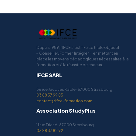
Depuis 1989, l’IFCE s’est fixé ce triple objectif
« Conseiller, Former, Intégrer », en mettant en
place les moyens pédagogiques nécessaires à la
formation et à la réussite de chacun.
IFCE SARL
56 rue Jacques Kablé · 67000 Strasbourg
03 88 37 99 85
contact@ifce-formation.com
Association StudyPlus
11 rue Friesé · 67000 Strasbourg
03 88 37 82 92