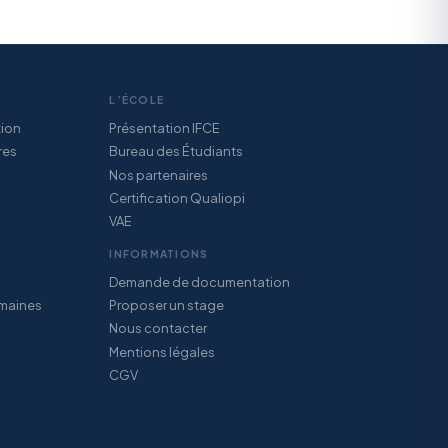
L’ÉCOLE
tion
Présentation IFCE
res
Bureau des Étudiants
Nos partenaires
Certification Qualiopi
VAE
INFORMATIONS
Demande de documentation
maines
Proposer un stage
Nous contacter
Mentions légales
CGV