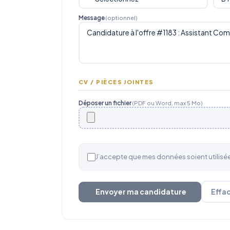
Message
(optionnel)
CV / PIÈCES JOINTES
Déposer un fichier
(PDF ou Word, max 5 Mo)
J’accepte que mes données soient utilis
Envoyer ma candidature
Effa