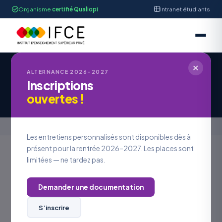
Organisme
certifié Qualiopi
Intranet étudiants
✕
ALTERNANCE 2026–2027
Inscriptions
Candidature à une offre d’emploi
ouvertes !
Accueil
›
Candidature à une offre d’emploi
Les entretiens personnalisés sont disponibles dès à
présent pour la rentrée 2026–2027. Les places sont
limitées — ne tardez pas.
REJOINDRE L’IFCE
Postuler à
une offre
Demander une documentation
S’inscrire
VOS COORDONNÉES