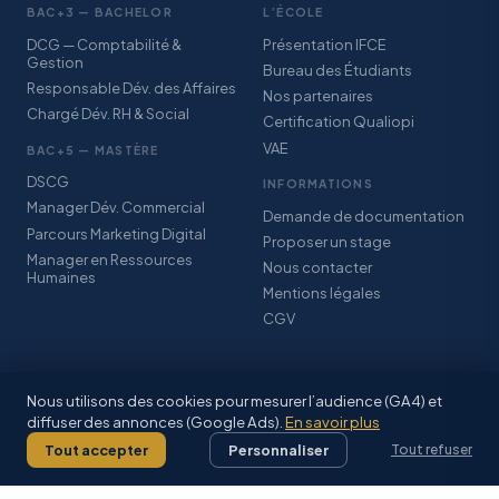
BAC+3 — BACHELOR
L’ÉCOLE
DCG — Comptabilité &
Présentation IFCE
Gestion
Bureau des Étudiants
Responsable Dév. des Affaires
Nos partenaires
Chargé Dév. RH & Social
Certification Qualiopi
VAE
BAC+5 — MASTÈRE
DSCG
INFORMATIONS
Manager Dév. Commercial
Demande de documentation
Parcours Marketing Digital
Proposer un stage
Manager en Ressources
Nous contacter
Humaines
Mentions légales
CGV
Nous utilisons des cookies pour mesurer l’audience (GA4) et
diffuser des annonces (Google Ads).
En savoir plus
© 2026 IFCE SARL · Association StudyPlus · Certification Qualiopi · CFA
Grand-Est Alsace
Tout accepter
Personnaliser
Tout refuser
Mentions légales
·
CGV
·
Facebook
·
Inscriptions 2026–2027