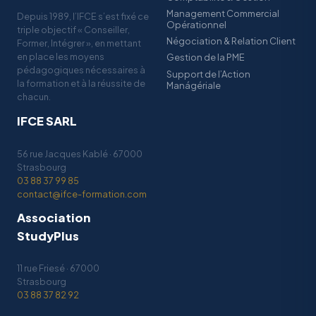
Management Commercial
Depuis 1989, l’IFCE s’est fixé ce
Opérationnel
triple objectif « Conseiller,
Négociation & Relation Client
Former, Intégrer », en mettant
en place les moyens
Gestion de la PME
pédagogiques nécessaires à
Support de l’Action
la formation et à la réussite de
Manágériale
chacun.
IFCE SARL
56 rue Jacques Kablé · 67000
Strasbourg
03 88 37 99 85
contact@ifce-formation.com
Association
StudyPlus
11 rue Friesé · 67000
Strasbourg
03 88 37 82 92