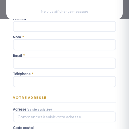
Civilité
M.
Mme
Mlle
Ne plus afficher ce message
Prénom
*
Nom
*
Email
*
Téléphone
*
VOTRE ADRESSE
Adresse
(saisie assistée)
Code postal