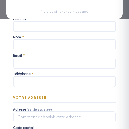
Civilité
M.
Mme
Mlle
Ne plus afficher ce message
Prénom
*
Nom
*
Email
*
Téléphone
*
VOTRE ADRESSE
Adresse
(saisie assistée)
Code postal