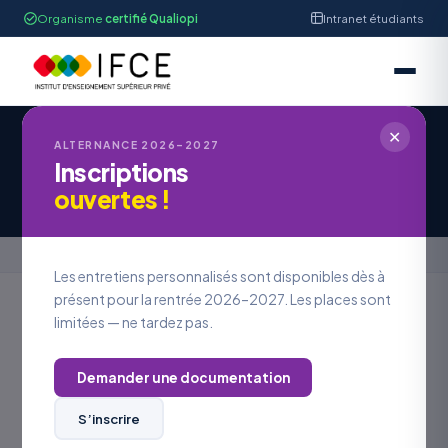
Organisme
certifié Qualiopi
Intranet étudiants
✕
ALTERNANCE 2026–2027
Inscriptions
Candidature à une offre d’emploi
ouvertes !
Accueil
›
Candidature à une offre d’emploi
Les entretiens personnalisés sont disponibles dès à
présent pour la rentrée 2026–2027. Les places sont
limitées — ne tardez pas.
REJOINDRE L’IFCE
Postuler à
une offre
Demander une documentation
S’inscrire
VOS COORDONNÉES