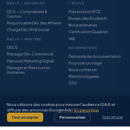
BAC+3 — BACHELOR
L’ÉCOLE
DCG — Comptabilité &
Présentation IFCE
Gestion
Bureau des Étudiants
Responsable Dév. des Affaires
Nos partenaires
Chargé Dév. RH & Social
Certification Qualiopi
VAE
BAC+5 — MASTÈRE
DSCG
INFORMATIONS
Manager Dév. Commercial
Demande de documentation
Parcours Marketing Digital
Proposer un stage
Manager en Ressources
Nous contacter
Humaines
Mentions légales
CGV
Nous utilisons des cookies pour mesurer l’audience (GA4) et
diffuser des annonces (Google Ads).
En savoir plus
© 2026 IFCE SARL · Association StudyPlus · Certification Qualiopi · CFA
Grand-Est Alsace
Tout accepter
Personnaliser
Tout refuser
Mentions légales
·
CGV
·
Facebook
·
Inscriptions 2026–2027