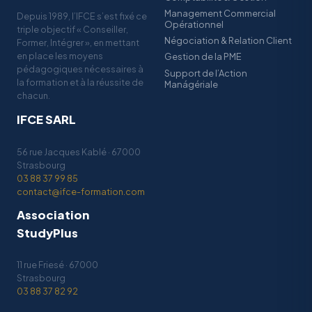
Management Commercial
Depuis 1989, l’IFCE s’est fixé ce
Opérationnel
triple objectif « Conseiller,
Négociation & Relation Client
Former, Intégrer », en mettant
en place les moyens
Gestion de la PME
pédagogiques nécessaires à
Support de l’Action
la formation et à la réussite de
Manágériale
chacun.
IFCE SARL
56 rue Jacques Kablé · 67000
Strasbourg
03 88 37 99 85
contact@ifce-formation.com
Association
StudyPlus
11 rue Friesé · 67000
Strasbourg
03 88 37 82 92