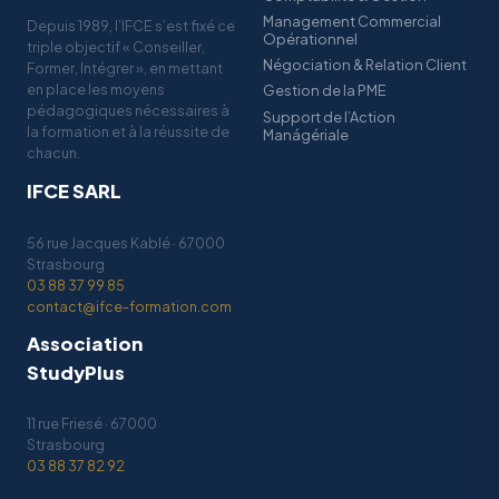
Management Commercial
Depuis 1989, l’IFCE s’est fixé ce
Opérationnel
triple objectif « Conseiller,
Négociation & Relation Client
Former, Intégrer », en mettant
en place les moyens
Gestion de la PME
pédagogiques nécessaires à
Support de l’Action
la formation et à la réussite de
Manágériale
chacun.
IFCE SARL
56 rue Jacques Kablé · 67000
Strasbourg
03 88 37 99 85
contact@ifce-formation.com
Association
StudyPlus
11 rue Friesé · 67000
Strasbourg
03 88 37 82 92