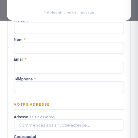
Civilité
M.
Mme
Mlle
Ne plus afficher ce message
Prénom
*
Nom
*
Email
*
Téléphone
*
VOTRE ADRESSE
Adresse
(saisie assistée)
Code postal