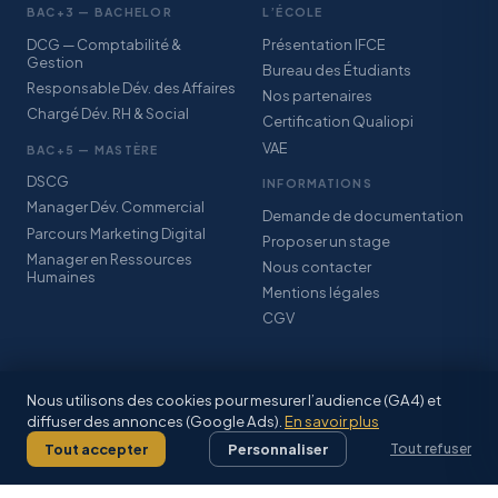
BAC+3 — BACHELOR
L’ÉCOLE
DCG — Comptabilité &
Présentation IFCE
Gestion
Bureau des Étudiants
Responsable Dév. des Affaires
Nos partenaires
Chargé Dév. RH & Social
Certification Qualiopi
VAE
BAC+5 — MASTÈRE
DSCG
INFORMATIONS
Manager Dév. Commercial
Demande de documentation
Parcours Marketing Digital
Proposer un stage
Manager en Ressources
Nous contacter
Humaines
Mentions légales
CGV
Nous utilisons des cookies pour mesurer l’audience (GA4) et
diffuser des annonces (Google Ads).
En savoir plus
© 2026 IFCE SARL · Association StudyPlus · Certification Qualiopi · CFA
Grand-Est Alsace
Tout accepter
Personnaliser
Tout refuser
Mentions légales
·
CGV
·
Facebook
·
Inscriptions 2026–2027