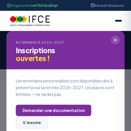
Organisme
certifié Qualiopi
Intranet étudiants
✕
ALTERNANCE 2026–2027
Inscriptions
Candidature à une offre d’emploi
ouvertes !
Accueil
›
Candidature à une offre d’emploi
Les entretiens personnalisés sont disponibles dès à
présent pour la rentrée 2026–2027. Les places sont
limitées — ne tardez pas.
REJOINDRE L’IFCE
Postuler à
une offre
Demander une documentation
S’inscrire
VOS COORDONNÉES