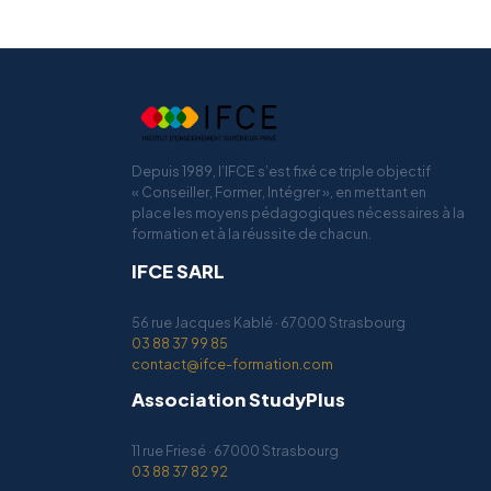
Depuis 1989, l’IFCE s’est fixé ce triple objectif
« Conseiller, Former, Intégrer », en mettant en
place les moyens pédagogiques nécessaires à la
formation et à la réussite de chacun.
IFCE SARL
56 rue Jacques Kablé · 67000 Strasbourg
03 88 37 99 85
contact@ifce-formation.com
Association StudyPlus
11 rue Friesé · 67000 Strasbourg
03 88 37 82 92