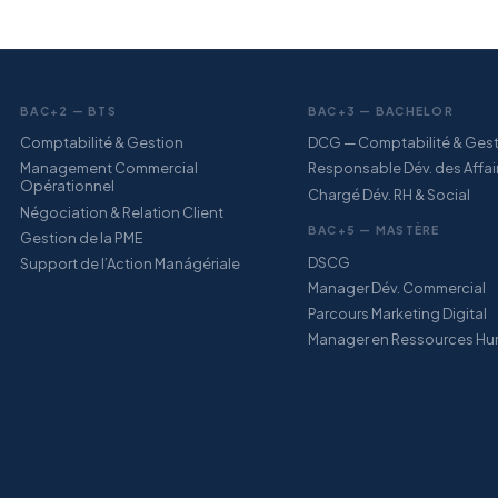
BAC+2 — BTS
BAC+3 — BACHELOR
Comptabilité & Gestion
DCG — Comptabilité & Ges
Management Commercial
Responsable Dév. des Affai
Opérationnel
Chargé Dév. RH & Social
Négociation & Relation Client
BAC+5 — MASTÈRE
Gestion de la PME
DSCG
Support de l’Action Manágériale
Manager Dév. Commercial
Parcours Marketing Digital
Manager en Ressources Hu