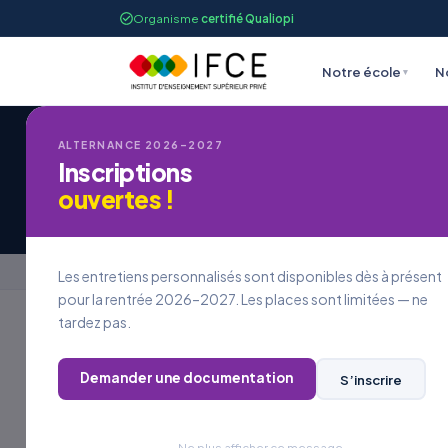
Organisme
certifié Qualiopi
Notre école
N
▾
ALTERNANCE 2026–2027
Inscriptions
Candidature à une
ouvertes !
Accueil
›
Candidature à une offre d’emploi
Les entretiens personnalisés sont disponibles dès à présent
pour la rentrée 2026–2027. Les places sont limitées — ne
tardez pas.
REJOINDRE L’IFCE
Demander une documentation
S’inscrire
Postuler à
une offre
Ne plus afficher ce message