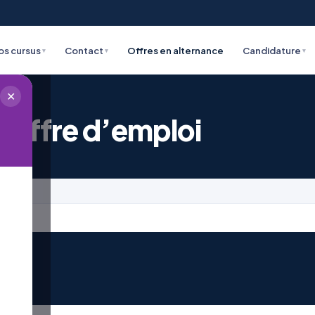
os cursus
Contact
Offres en alternance
Candidature
▾
▾
▾
✕
 offre d’emploi