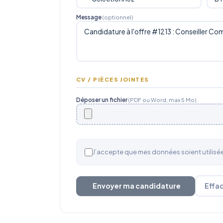
Message
(optionnel)
CV / PIÈCES JOINTES
Déposer un fichier
(PDF ou Word, max 5 Mo)
J’accepte que mes données soient utilis
Envoyer ma candidature
Effa