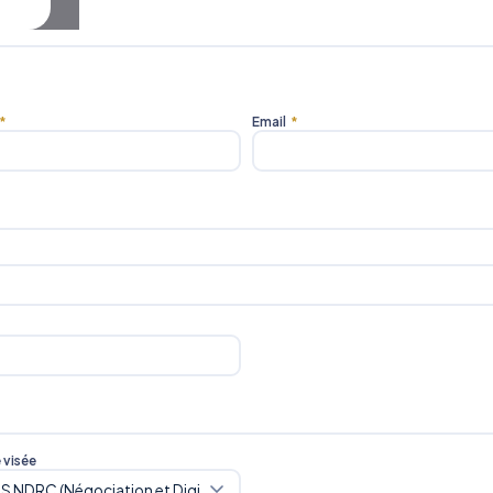
*
Email
*
e visée