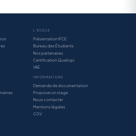
L’ÉCOLE
tion
Présentation IFCE
res
Bureau des Étudiants
Nos partenaires
Certification Qualiopi
VAE
INFORMATIONS
Demande de documentation
maines
Proposer un stage
Nous contacter
Mentions légales
CGV