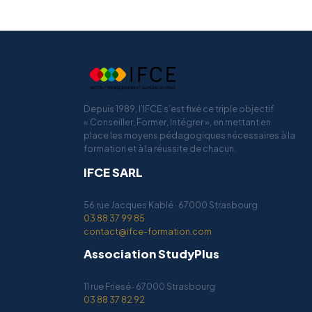
Depuis 1989, l’IFCE s’est fixé ce triple objectif
« Conseiller, Former, Intégrer », en mettant en
place les moyens pédagogiques nécessaires à la
formation et à la réussite de chacun.
IFCE SARL
56 rue Jacques Kablé · 67000 Strasbourg
03 88 37 99 85
contact@ifce-formation.com
Association StudyPlus
11 rue Friesé · 67000 Strasbourg
03 88 37 82 92