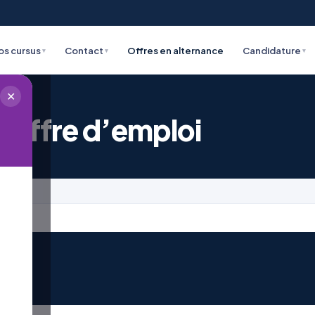
os cursus
Contact
Offres en alternance
Candidature
▾
▾
▾
✕
 offre d’emploi