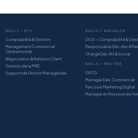
BAC+2 — BTS
BAC+3 — BACHELOR
Comptabilité & Gestion
DCG — Comptabilité & Ges
Management Commercial
Responsable Dév. des Affai
Opérationnel
Chargé Dév. RH & Social
Négociation & Relation Client
BAC+5 — MASTÈRE
Gestion de la PME
DSCG
Support de l’Action Manágériale
Manager Dév. Commercial
Parcours Marketing Digital
Manager en Ressources Hu