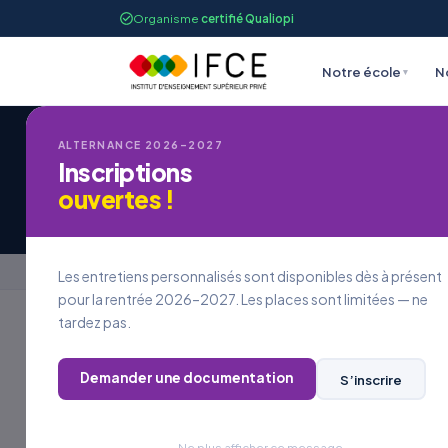
Organisme
certifié Qualiopi
Notre école
N
▾
ALTERNANCE 2026–2027
Inscriptions
Candidature à une
ouvertes !
Accueil
›
Candidature à une offre d’emploi
Les entretiens personnalisés sont disponibles dès à présent
pour la rentrée 2026–2027. Les places sont limitées — ne
tardez pas.
REJOINDRE L’IFCE
Demander une documentation
S’inscrire
Postuler à
une offre
Ne plus afficher ce message