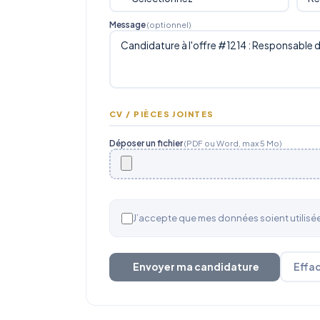
Message
(optionnel)
CV / PIÈCES JOINTES
Déposer un fichier
(PDF ou Word, max 5 Mo)
J’accepte que mes données soient utilis
Envoyer ma candidature
Effa