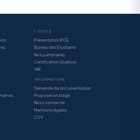
L’ÉCOLE
tion
Présentation IFCE
res
Bureau des Étudiants
Nos partenaires
Certification Qualiopi
VAE
INFORMATIONS
Demande de documentation
maines
Proposer un stage
Nous contacter
Mentions légales
CGV