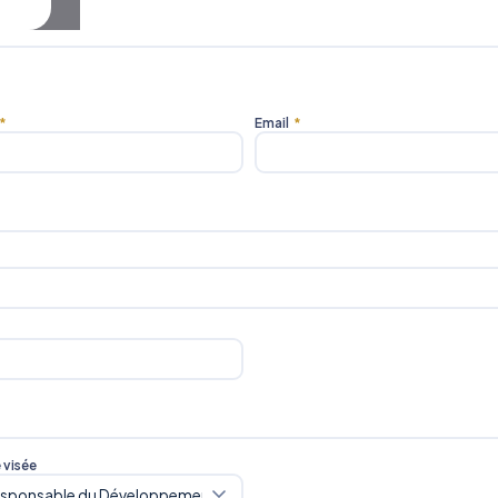
*
Email
*
e visée