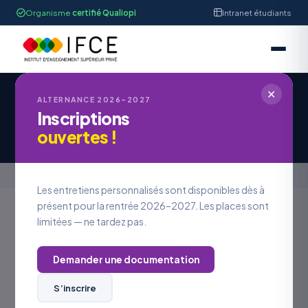
Organisme
certifié Qualiopi
Intranet étudiants
✕
ALTERNANCE 2026–2027
Inscriptions
Candidature à une offre d’emploi
ouvertes !
Accueil
›
Candidature à une offre d’emploi
Les entretiens personnalisés sont disponibles dès à
présent pour la rentrée 2026–2027. Les places sont
limitées — ne tardez pas.
REJOINDRE L’IFCE
Postuler à
une offre
Demander une documentation
S’inscrire
VOS COORDONNÉES