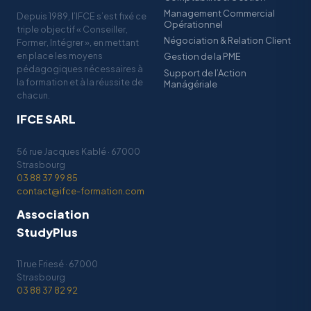
Management Commercial
Depuis 1989, l’IFCE s’est fixé ce
Opérationnel
triple objectif « Conseiller,
Négociation & Relation Client
Former, Intégrer », en mettant
en place les moyens
Gestion de la PME
pédagogiques nécessaires à
Support de l’Action
la formation et à la réussite de
Manágériale
chacun.
IFCE SARL
56 rue Jacques Kablé · 67000
Strasbourg
03 88 37 99 85
contact@ifce-formation.com
Association
StudyPlus
11 rue Friesé · 67000
Strasbourg
03 88 37 82 92