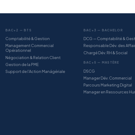
BAC+2 — BTS
BAC+3 — BACHELOR
Comptabilité & Gestion
DCG — Comptabilité & Ges
Management Commercial
Responsable Dév. des Affai
Opérationnel
Chargé Dév. RH & Social
Négociation & Relation Client
BAC+5 — MASTÈRE
Gestion de la PME
DSCG
Support de l’Action Manágériale
Manager Dév. Commercial
Parcours Marketing Digital
Manager en Ressources Hu