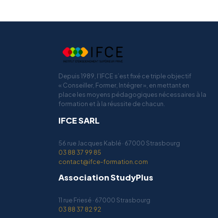
Depuis 1989, l’IFCE s’est fixé ce triple objectif
« Conseiller, Former, Intégrer », en mettant en
place les moyens pédagogiques nécessaires à la
formation et à la réussite de chacun.
IFCE SARL
56 rue Jacques Kablé · 67000 Strasbourg
03 88 37 99 85
contact@ifce-formation.com
Association StudyPlus
11 rue Friesé · 67000 Strasbourg
03 88 37 82 92