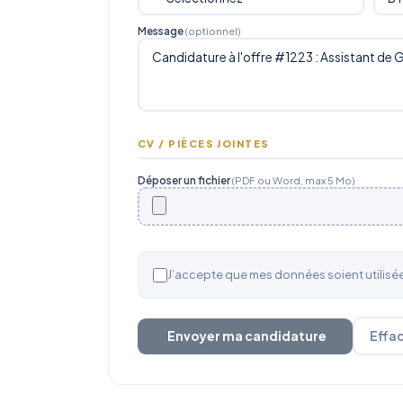
Message
(optionnel)
CV / PIÈCES JOINTES
Déposer un fichier
(PDF ou Word, max 5 Mo)
J’accepte que mes données soient utilis
Envoyer ma candidature
Effa