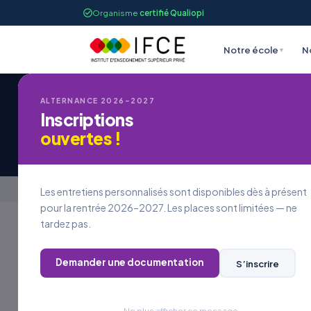
Organisme
certifié Qualiopi
Notre école
N
▾
ALTERNANCE 2026–2027
Inscriptions
Candidature à une
ouvertes !
Accueil
›
Candidature à une offre d’emploi
Les entretiens personnalisés sont disponibles dès à présent
pour la rentrée 2026–2027. Les places sont limitées — ne
tardez pas.
REJOINDRE L’IFCE
Demander une documentation
S’inscrire
Postuler à
une offre
Ne plus afficher ce message