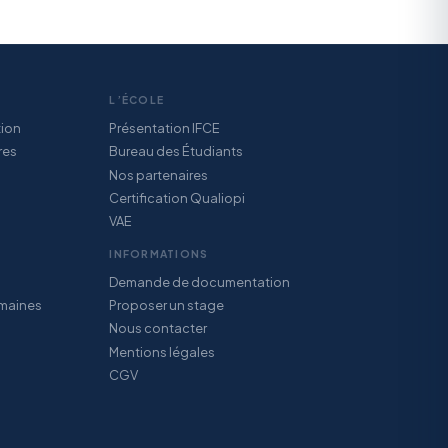
L’ÉCOLE
tion
Présentation IFCE
res
Bureau des Étudiants
Nos partenaires
Certification Qualiopi
VAE
INFORMATIONS
Demande de documentation
maines
Proposer un stage
Nous contacter
Mentions légales
CGV