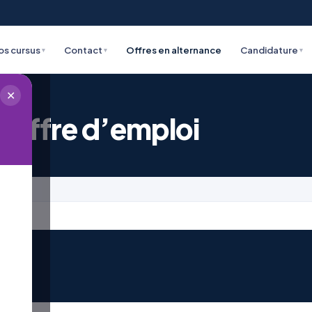
os cursus
Contact
Offres en alternance
Candidature
▾
▾
▾
✕
 offre d’emploi