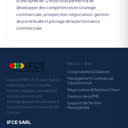
d’une durée de 12 mois vous permettra de
développer des compétences en stratégie
commerciale, prospection, négociation, gestion
de portefeuille et pilotage de la performance
commerciale.
BAC+2 — BTS
Comptabilité & Gestion
Management Commercial
Depuis 1989, l’IFCE s’est fixé ce
Opérationnel
triple objectif « Conseiller,
Négociation & Relation Client
Former, Intégrer », en mettant
en place les moyens
Gestion de la PME
pédagogiques nécessaires à
Support de l’Action
la formation et à la réussite de
Manágériale
chacun.
IFCE SARL