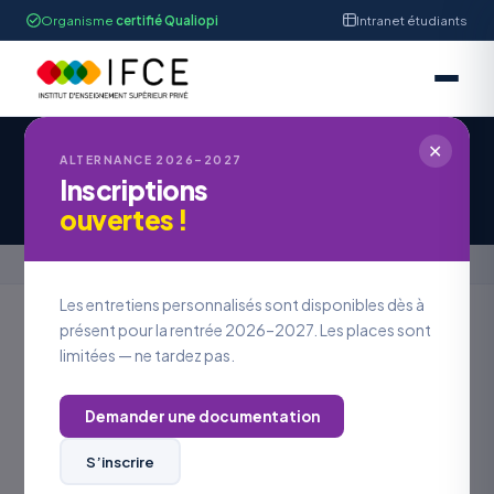
Organisme
certifié Qualiopi
Intranet étudiants
✕
IFCE STRASBOURG
ALTERNANCE 2026–2027
Inscriptions
Offre d'Emploi #OE2026-1081
ouvertes !
Accueil
›
Offres en alternance
›
Offre d'Emploi #OE2026-1081
Les entretiens personnalisés sont disponibles dès à
présent pour la rentrée 2026–2027. Les places sont
limitées — ne tardez pas.
Retour aux offres
Demander une documentation
LOCALISATION
ALSACE
S’inscrire