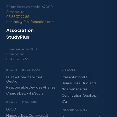
56 rue Jacques Kablé · 67000
Strasbourg
03 88 37 99 85
contact@ifce-formation.com
Association
StudyPlus
11 rue Friesé · 67000
Strasbourg
03 88 37 82 92
BAC+3 — BACHELOR
L’ÉCOLE
DCG — Comptabilité &
Présentation IFCE
Gestion
Bureau des Étudiants
Responsable Dév. des Affaires
Nos partenaires
Chargé Dév. RH & Social
Certification Qualiopi
VAE
BAC+5 — MASTÈRE
DSCG
INFORMATIONS
Manager Dév. Commercial