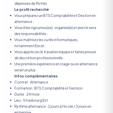
dépenses de flotte).
Le profil recherché
Vous préparez un BTS Comptabilité et Gestion en
alternance ;
Vous êtes rigoureux(se), organisé(e) et avez le sens
des responsabilités ;
Vous maîtrisez les outils informatiques,
notamment Excel ;
Vous appréciez le travail en équipe et faites preuve
de discrétion professionnelle ;
Une première expérience en stage ou en alternance
serait un plus.
Infos complémentaires
Contrat : Alternance
Formation : BTS Comptabilité et Gestion
Durée : 24 mois
Lieu : Strasbourg Est
Rythme alternance : 2 jours à l'école / 3 jours en
entreprise