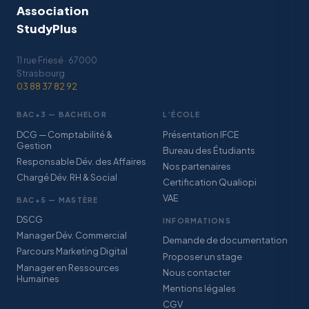
Association
StudyPlus
11 rue Friesé · 67000
Strasbourg
03 88 37 82 92
BAC+3 — BACHELOR
L’ÉCOLE
DCG — Comptabilité &
Présentation IFCE
Gestion
Bureau des Étudiants
Responsable Dév. des Affaires
Nos partenaires
Chargé Dév. RH & Social
Certification Qualiopi
VAE
BAC+5 — MASTÈRE
DSCG
INFORMATIONS
Manager Dév. Commercial
Demande de documentation
Parcours Marketing Digital
Proposer un stage
Manager en Ressources
Nous contacter
Humaines
Mentions légales
CGV