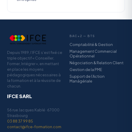
BAC+2 — BTS
Comptabilité & Gestion
Management Commercial
Depuis 1989, l’IFCE s’est fixé ce
Opérationnel
triple objectif « Conseiller,
Négociation & Relation Client
Former, Intégrer », en mettant
en place les moyens
Gestion de la PME
pédagogiques nécessaires à
Support de l’Action
la formation et à la réussite de
Manágériale
chacun.
IFCE SARL
56 rue Jacques Kablé · 67000
Strasbourg
03 88 37 99 85
contact@ifce-formation.com