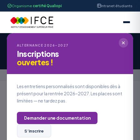
Organisme
certifié Qualiopi
Intranet étudiants
✕
IFCE STRASBOURG
ALTERNANCE 2026–2027
Inscriptions
Offre d'Emploi #OE2026-1169
ouvertes !
Accueil
›
Offres en alternance
›
Offre d'Emploi #OE2026-1169
Les entretiens personnalisés sont disponibles dès à
présent pour la rentrée 2026–2027. Les places sont
limitées — ne tardez pas.
Retour aux offres
Demander une documentation
LOCALISATION
Bas-Rhin
S’inscrire