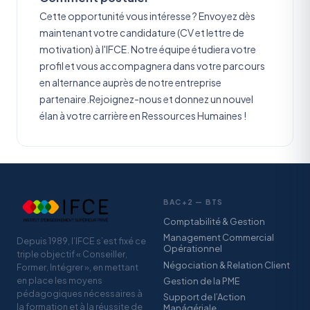
Cette opportunité vous intéresse ? Envoyez dès
maintenant votre candidature (CV et lettre de
motivation) à l'IFCE. Notre équipe étudiera votre
profil et vous accompagnera dans votre parcours
en alternance auprès de notre entreprise
partenaire.Rejoignez-nous et donnez un nouvel
élan à votre carrière en Ressources Humaines !
BAC+2 — BTS
Comptabilité & Gestion
Management Commercial
Depuis 1989, l’IFCE s’est fixé ce
Opérationnel
triple objectif « Conseiller,
Négociation & Relation Client
Former, Intégrer », en mettant
en place les moyens
Gestion de la PME
pédagogiques nécessaires à
Support de l’Action
la formation et à la réussite de
Manágériale