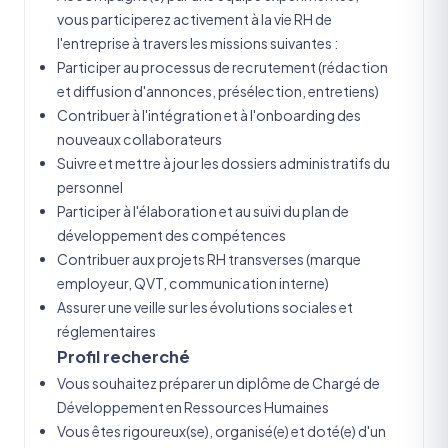
vous participerez activement à la vie RH de
l'entreprise à travers les missions suivantes :
Participer au processus de recrutement (rédaction
et diffusion d'annonces, présélection, entretiens)
Contribuer à l'intégration et à l'onboarding des
nouveaux collaborateurs
Suivre et mettre à jour les dossiers administratifs du
personnel
Participer à l'élaboration et au suivi du plan de
développement des compétences
Contribuer aux projets RH transverses (marque
employeur, QVT, communication interne)
Assurer une veille sur les évolutions sociales et
réglementaires
Profil recherché
Vous souhaitez préparer un diplôme de Chargé de
Développement en Ressources Humaines
Vous êtes rigoureux(se), organisé(e) et doté(e) d'un