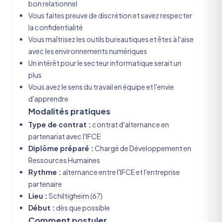
bon relationnel
Vous faites preuve de discrétion et savez respecter
la confidentialité
Vous maîtrisez les outils bureautiques et êtes à l'aise
avec les environnements numériques
Un intérêt pour le secteur informatique serait un
plus
Vous avez le sens du travail en équipe et l'envie
d'apprendre
Modalités pratiques
Type de contrat :
contrat d'alternance en
partenariat avec l'IFCE
Diplôme préparé :
Chargé de Développement en
Ressources Humaines
Rythme :
alternance entre l'IFCE et l'entreprise
partenaire
Lieu :
Schiltigheim (67)
Début :
dès que possible
Comment postuler