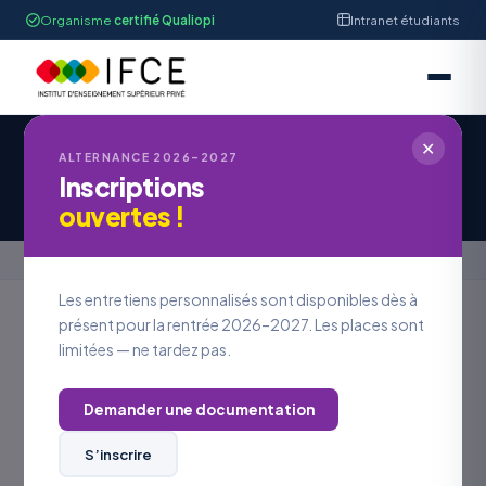
Organisme
certifié Qualiopi
Intranet étudiants
✕
IFCE STRASBOURG
ALTERNANCE 2026–2027
Inscriptions
Offre d'Emploi #OE2026-1227
ouvertes !
Accueil
›
Offres en alternance
›
Offre d'Emploi #OE2026-1227
Les entretiens personnalisés sont disponibles dès à
présent pour la rentrée 2026–2027. Les places sont
limitées — ne tardez pas.
Retour aux offres
Demander une documentation
LOCALISATION
Bas-Rhin
S’inscrire