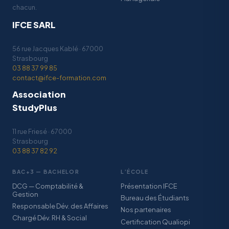
chacun.
IFCE SARL
56 rue Jacques Kablé · 67000
Strasbourg
03 88 37 99 85
contact@ifce-formation.com
Association
StudyPlus
11 rue Friesé · 67000
Strasbourg
03 88 37 82 92
BAC+3 — BACHELOR
L’ÉCOLE
DCG — Comptabilité &
Présentation IFCE
Gestion
Bureau des Étudiants
Responsable Dév. des Affaires
Nos partenaires
Chargé Dév. RH & Social
Certification Qualiopi