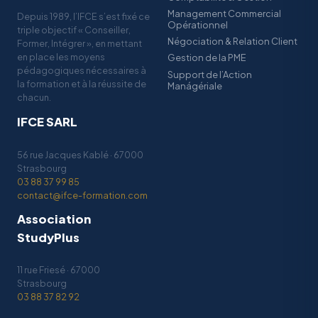
Management Commercial
Depuis 1989, l’IFCE s’est fixé ce
Opérationnel
triple objectif « Conseiller,
Négociation & Relation Client
Former, Intégrer », en mettant
en place les moyens
Gestion de la PME
pédagogiques nécessaires à
Support de l’Action
la formation et à la réussite de
Manágériale
chacun.
IFCE SARL
56 rue Jacques Kablé · 67000
Strasbourg
03 88 37 99 85
contact@ifce-formation.com
Association
StudyPlus
11 rue Friesé · 67000
Strasbourg
03 88 37 82 92