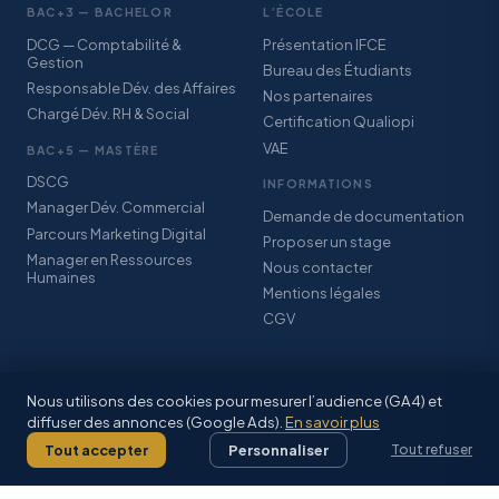
BAC+3 — BACHELOR
L’ÉCOLE
DCG — Comptabilité &
Présentation IFCE
Gestion
Bureau des Étudiants
Responsable Dév. des Affaires
Nos partenaires
Chargé Dév. RH & Social
Certification Qualiopi
VAE
BAC+5 — MASTÈRE
DSCG
INFORMATIONS
Manager Dév. Commercial
Demande de documentation
Parcours Marketing Digital
Proposer un stage
Manager en Ressources
Nous contacter
Humaines
Mentions légales
CGV
Nous utilisons des cookies pour mesurer l’audience (GA4) et
diffuser des annonces (Google Ads).
En savoir plus
© 2026 IFCE SARL · Association StudyPlus · Certification Qualiopi · CFA
Grand-Est Alsace
Tout accepter
Personnaliser
Tout refuser
Mentions légales
·
CGV
·
Facebook
·
Inscriptions 2026–2027