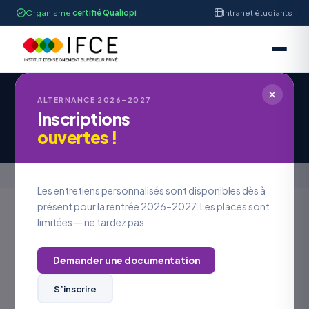
Organisme
certifié Qualiopi
Intranet étudiants
✕
ALTERNANCE 2026–2027
Inscriptions
Candidature à une offre d’emploi
ouvertes !
Accueil
›
Candidature à une offre d’emploi
Les entretiens personnalisés sont disponibles dès à
présent pour la rentrée 2026–2027. Les places sont
limitées — ne tardez pas.
REJOINDRE L’IFCE
Postuler à
une offre
Demander une documentation
S’inscrire
VOS COORDONNÉES