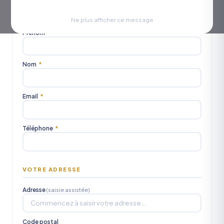
Civilité
M.
Mme
Mlle
Ne plus afficher ce message
Prénom
*
Nom
*
Email
*
Téléphone
*
VOTRE ADRESSE
Adresse
(saisie assistée)
Code postal