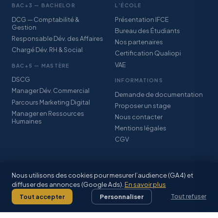
BAC+3 — BACHELOR
L’ÉCOLE
DCG — Comptabilité &
Présentation IFCE
Gestion
Bureau des Étudiants
Responsable Dév. des Affaires
Nos partenaires
Chargé Dév. RH & Social
Certification Qualiopi
VAE
BAC+5 — MASTÈRE
DSCG
INFORMATIONS
Manager Dév. Commercial
Demande de documentation
Parcours Marketing Digital
Proposer un stage
Manager en Ressources
Nous contacter
Humaines
Mentions légales
CGV
Nous utilisons des cookies pour mesurer l’audience (GA4) et
diffuser des annonces (Google Ads).
En savoir plus
© 2026 IFCE SARL · Association StudyPlus · Certification Qualiopi · CFA
Grand-Est Alsace
Tout accepter
Personnaliser
Tout refuser
Mentions légales
·
CGV
·
Facebook
·
Inscriptions 2026–2027