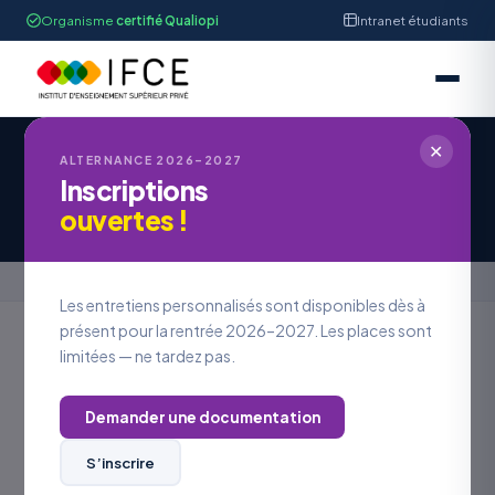
Organisme
certifié Qualiopi
Intranet étudiants
✕
ALTERNANCE 2026–2027
Inscriptions
Candidature à une offre d’emploi
ouvertes !
Accueil
›
Candidature à une offre d’emploi
Les entretiens personnalisés sont disponibles dès à
présent pour la rentrée 2026–2027. Les places sont
limitées — ne tardez pas.
REJOINDRE L’IFCE
Postuler à
une offre
Demander une documentation
S’inscrire
VOS COORDONNÉES