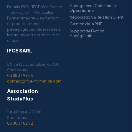
Management Commercial
Depuis 1989, l’IFCE s’est fixé ce
Opérationnel
triple objectif « Conseiller,
Négociation & Relation Client
Former, Intégrer », en mettant
en place les moyens
Gestion de la PME
pédagogiques nécessaires à
Support de l’Action
la formation et à la réussite de
Manágériale
chacun.
IFCE SARL
56 rue Jacques Kablé · 67000
Strasbourg
03 88 37 99 85
contact@ifce-formation.com
Association
StudyPlus
11 rue Friesé · 67000
Strasbourg
03 88 37 82 92