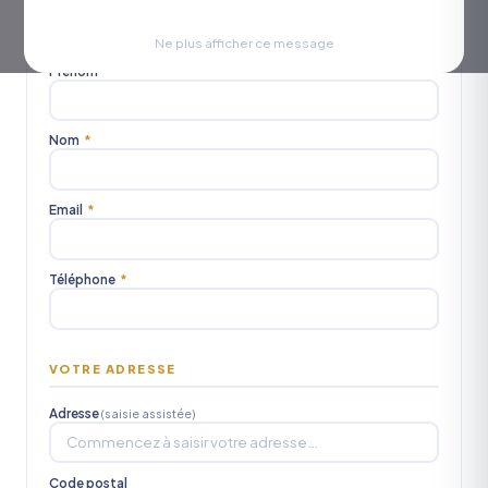
Civilité
M.
Mme
Mlle
Ne plus afficher ce message
Prénom
*
Nom
*
Email
*
Téléphone
*
VOTRE ADRESSE
Adresse
(saisie assistée)
Code postal