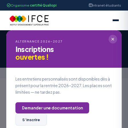
Organisme
certifié Qualiopi
Intranet étudiants
✕
ALTERNANCE 2026–2027
Inscriptions
Candidature à une offre d’emploi
ouvertes !
Accueil
›
Candidature à une offre d’emploi
Les entretiens personnalisés sont disponibles dès à
présent pour la rentrée 2026–2027. Les places sont
limitées — ne tardez pas.
REJOINDRE L’IFCE
Postuler à
une offre
Demander une documentation
S’inscrire
VOS COORDONNÉES