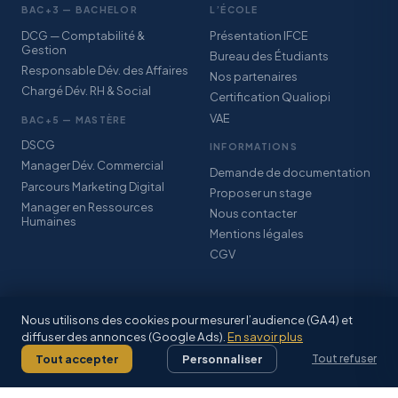
BAC+3 — BACHELOR
L’ÉCOLE
DCG — Comptabilité &
Présentation IFCE
Gestion
Bureau des Étudiants
Responsable Dév. des Affaires
Nos partenaires
Chargé Dév. RH & Social
Certification Qualiopi
VAE
BAC+5 — MASTÈRE
DSCG
INFORMATIONS
Manager Dév. Commercial
Demande de documentation
Parcours Marketing Digital
Proposer un stage
Manager en Ressources
Nous contacter
Humaines
Mentions légales
CGV
Nous utilisons des cookies pour mesurer l’audience (GA4) et
diffuser des annonces (Google Ads).
En savoir plus
© 2026 IFCE SARL · Association StudyPlus · Certification Qualiopi · CFA
Grand-Est Alsace
Tout accepter
Personnaliser
Tout refuser
Mentions légales
·
CGV
·
Facebook
·
Inscriptions 2026–2027