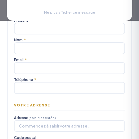
Civilité
M.
Mme
Mlle
Ne plus afficher ce message
Prénom
*
Nom
*
Email
*
Téléphone
*
VOTRE ADRESSE
Adresse
(saisie assistée)
Code postal