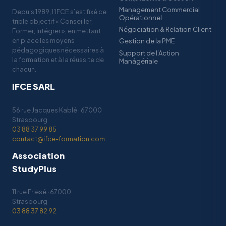
Management Commercial
Depuis 1989, l’IFCE s’est fixé ce
Opérationnel
triple objectif « Conseiller,
Négociation & Relation Client
Former, Intégrer », en mettant
en place les moyens
Gestion de la PME
pédagogiques nécessaires à
Support de l’Action
la formation et à la réussite de
Manágériale
chacun.
IFCE SARL
56 rue Jacques Kablé · 67000
Strasbourg
03 88 37 99 85
contact@ifce-formation.com
Association
StudyPlus
11 rue Friesé · 67000
Strasbourg
03 88 37 82 92