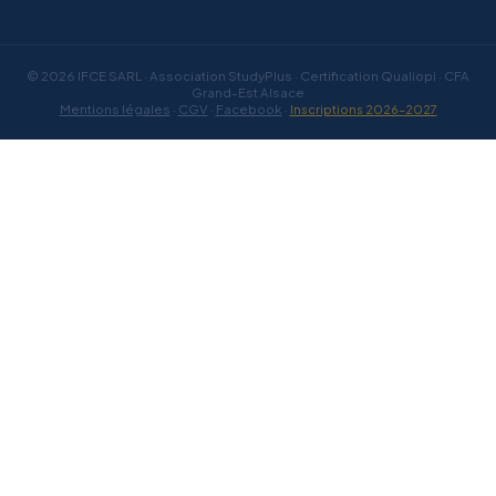
© 2026 IFCE SARL · Association StudyPlus · Certification Qualiopi · CFA
Grand-Est Alsace
Mentions légales
·
CGV
·
Facebook
·
Inscriptions 2026–2027