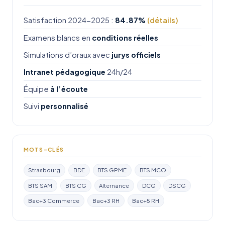
Satisfaction 2024-2025 :
84.87%
(détails)
Examens blancs en
conditions réelles
Simulations d’oraux avec
jurys officiels
Intranet pédagogique
24h/24
Équipe
à l’écoute
Suivi
personnalisé
MOTS-CLÉS
Strasbourg
BDE
BTS GPME
BTS MCO
BTS SAM
BTS CG
Alternance
DCG
DSCG
Bac+3 Commerce
Bac+3 RH
Bac+5 RH