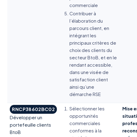
commerciale
Contribuer à
l’élaboration du
parcours client, en
intégrant les
principaux critères de
choix des clients du
secteur BtoB, et en le
rendant accessible,
dans une visée de
satisfaction client
ainsi qu’une
démarche RSE
Sélectionner les
Mise e
RNCP38602BC02
opportunités
situat
Développer un
commerciales
profes
portefeuille clients
conformes à la
recons
BtoB