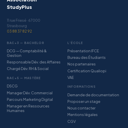
StudyPlus
11 rue Friesé · 67000
Strasbourg
03 88 37 82 92
BAC+3 — BACHELOR
L’ÉCOLE
DCG — Comptabilité &
Présentation IFCE
Gestion
Bureau des Étudiants
Responsable Dév. des Affaires
Nos partenaires
Chargé Dév. RH & Social
Certification Qualiopi
VAE
BAC+5 — MASTÈRE
DSCG
INFORMATIONS
Manager Dév. Commercial
Demande de documentation
Parcours Marketing Digital
Proposer un stage
Manager en Ressources
Nous contacter
Humaines
Mentions légales
CGV