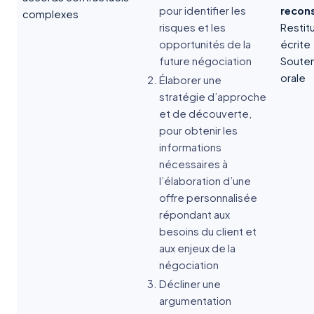
pour identifier les
recons
complexes
risques et les
Restit
opportunités de la
écrite
future négociation
Soute
orale
Élaborer une
stratégie d’approche
et de découverte,
pour obtenir les
informations
nécessaires à
l’élaboration d’une
offre personnalisée
répondant aux
besoins du client et
aux enjeux de la
négociation
Décliner une
argumentation