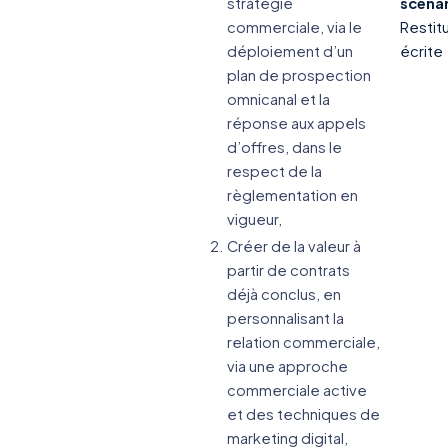
stratégie
scénar
commerciale, via le
Restit
déploiement d’un
écrite
plan de prospection
omnicanal et la
réponse aux appels
d’offres, dans le
respect de la
règlementation en
vigueur,
Créer de la valeur à
partir de contrats
déjà conclus, en
personnalisant la
relation commerciale,
via une approche
commerciale active
et des techniques de
marketing digital,