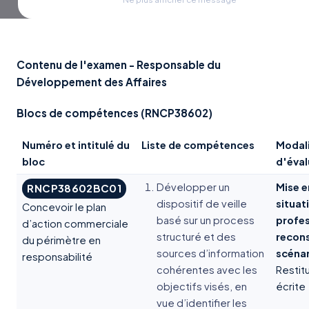
Contenu de l'examen - Responsable du
Développement des Affaires
Blocs de compétences (RNCP38602)
Numéro et intitulé du
Liste de compétences
Modal
bloc
d'éval
Développer un
Mise e
RNCP38602BC01
dispositif de veille
situat
Concevoir le plan
basé sur un process
profes
d’action commerciale
structuré et des
recons
du périmètre en
sources d’information
scénar
responsabilité
cohérentes avec les
Restit
objectifs visés, en
écrite
vue d’identifier les