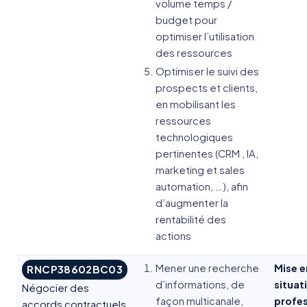
volume temps /
budget pour
optimiser l’utilisation
des ressources
Optimiser le suivi des
prospects et clients,
en mobilisant les
ressources
technologiques
pertinentes (CRM , IA,
marketing et sales
automation, …), afin
d’augmenter la
rentabilité des
actions
Mener une recherche
Mise e
RNCP38602BC03
d’informations, de
situat
Négocier des
façon multicanale,
profes
accords contractuels