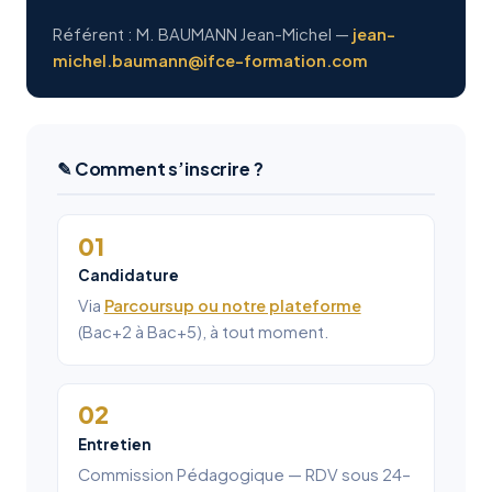
Référent : M. BAUMANN Jean-Michel —
jean-
michel.baumann@ifce-formation.com
✎ Comment s’inscrire ?
01
Candidature
Via
Parcoursup ou notre plateforme
(Bac+2 à Bac+5), à tout moment.
02
Entretien
Commission Pédagogique — RDV sous 24–