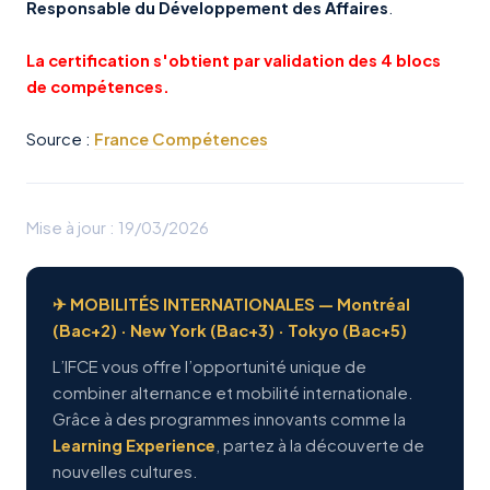
Responsable du Développement des Affaires
.
La certification s'obtient par validation des 4 blocs
de compétences.
Source :
France Compétences
Mise à jour : 19/03/2026
✈ MOBILITÉS INTERNATIONALES — Montréal
(Bac+2) · New York (Bac+3) · Tokyo (Bac+5)
L’IFCE vous offre l’opportunité unique de
combiner alternance et mobilité internationale.
Grâce à des programmes innovants comme la
Learning Experience
, partez à la découverte de
nouvelles cultures.