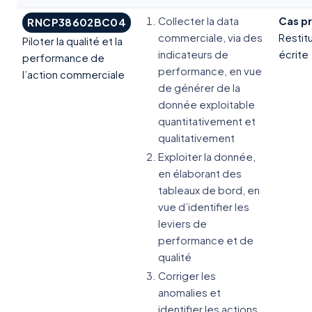
Collecter la data
Cas pr
RNCP38602BC04
commerciale, via des
Restit
Piloter la qualité et la
indicateurs de
écrite
performance de
performance, en vue
l’action commerciale
de générer de la
donnée exploitable
quantitativement et
qualitativement
Exploiter la donnée,
en élaborant des
tableaux de bord, en
vue d’identifier les
leviers de
performance et de
qualité
Corriger les
anomalies et
identifier les actions