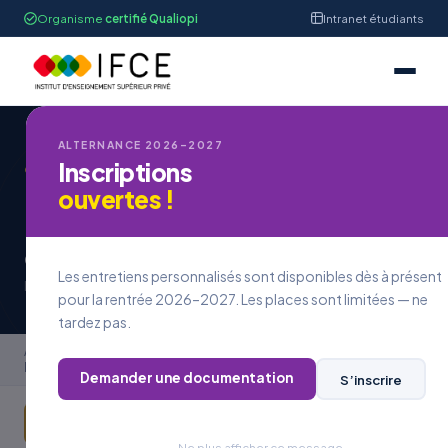
Organisme
certifié Qualiopi
Intranet étudiants
ALTERNANCE 2026–2027
Inscriptions
OFFRE DE FORMATION 2026/2027
Référentiel
ouvertes !
Responsable du Développement
des Affaires
Les entretiens personnalisés sont disponibles dès à présent
IFCE Strasbourg — Formation en alternance — Bac+2 à Bac+5
pour la rentrée 2026–2027. Les places sont limitées — ne
tardez pas.
Accueil
›
Formations
›
Référentiel
Responsable du Développement des Affaires
Demander une documentation
S’inscrire
✍ Candidature
⚙ Offres
Ne plus afficher ce message