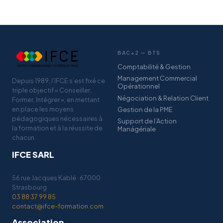
BAC+2 — BTS
Comptabilité & Gestion
Management Commercial
Depuis 1989, l’IFCE s’est fixé ce
Opérationnel
triple objectif « Conseiller,
Négociation & Relation Client
Former, Intégrer », en mettant
en place les moyens
Gestion de la PME
pédagogiques nécessaires à
Support de l’Action
la formation et à la réussite de
Manágériale
chacun.
IFCE SARL
56 rue Jacques Kablé · 67000
Strasbourg
03 88 37 99 85
contact@ifce-formation.com
Association