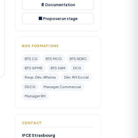
📄 Documentation
🏢 Proposer un stage
NOS FORMATIONS
BTS CG
BTS MCO
BTS NDRC
BTS GPME
BTS SAM
DCG
Resp. Dév. Affaires
Dév. RH Social
DSCG
Manager Commercial
Manager RH
CONTACT
IFCE Strasbourg