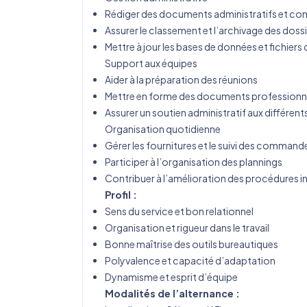
Rédiger des documents administratifs et co
Assurer le classement et l’archivage des doss
Mettre à jour les bases de données et fichiers d
Support aux équipes
Aider à la préparation des réunions
Mettre en forme des documents professionn
Assurer un soutien administratif aux différent
Organisation quotidienne
Gérer les fournitures et le suivi des command
Participer à l’organisation des plannings
Contribuer à l’amélioration des procédures i
Profil :
Sens du service et bon relationnel
Organisation et rigueur dans le travail
Bonne maîtrise des outils bureautiques
Polyvalence et capacité d’adaptation
Dynamisme et esprit d’équipe
Modalités de l’alternance :