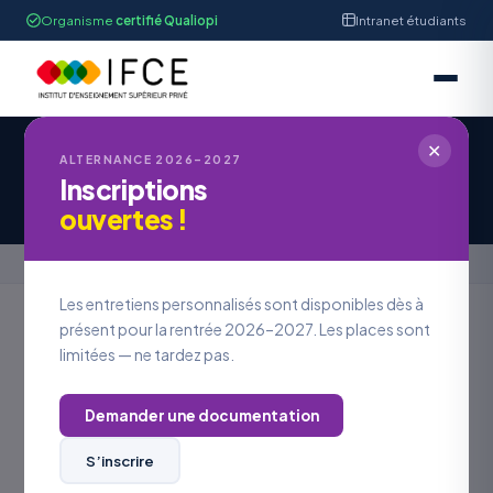
Organisme
certifié Qualiopi
Intranet étudiants
✕
IFCE STRASBOURG
ALTERNANCE 2026–2027
Inscriptions
Offre d'Emploi #OE2026-1071
ouvertes !
Accueil
›
Offres en alternance
›
Offre d'Emploi #OE2026-1071
Les entretiens personnalisés sont disponibles dès à
présent pour la rentrée 2026–2027. Les places sont
limitées — ne tardez pas.
Retour aux offres
Demander une documentation
LOCALISATION
ALSACE
S’inscrire