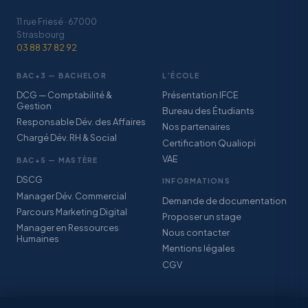
11 rue Friesé · 67000
Strasbourg
03 88 37 82 92
BAC+3 — BACHELOR
L’ÉCOLE
DCG — Comptabilité &
Présentation IFCE
Gestion
Bureau des Étudiants
Responsable Dév. des Affaires
Nos partenaires
Chargé Dév. RH & Social
Certification Qualiopi
VAE
BAC+5 — MASTÈRE
DSCG
INFORMATIONS
Manager Dév. Commercial
Demande de documentation
Parcours Marketing Digital
Proposer un stage
Manager en Ressources
Nous contacter
Humaines
Mentions légales
CGV