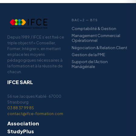
BAC+2 — BTS
Comptabilité & Gestion
Management Commercial
Depuis 1989, l’IFCE s’est fixé ce
Opérationnel
triple objectif « Conseiller,
Négociation & Relation Client
Former, Intégrer », en mettant
en place les moyens
Gestion de la PME
pédagogiques nécessaires à
Support de l’Action
la formation et à la réussite de
Manágériale
chacun.
IFCE SARL
56 rue Jacques Kablé · 67000
Strasbourg
03 88 37 99 85
contact@ifce-formation.com
Association
StudyPlus