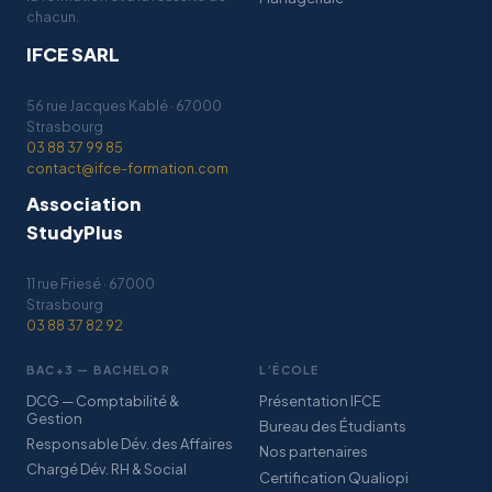
chacun.
IFCE SARL
56 rue Jacques Kablé · 67000
Strasbourg
03 88 37 99 85
contact@ifce-formation.com
Association
StudyPlus
11 rue Friesé · 67000
Strasbourg
03 88 37 82 92
BAC+3 — BACHELOR
L’ÉCOLE
DCG — Comptabilité &
Présentation IFCE
Gestion
Bureau des Étudiants
Responsable Dév. des Affaires
Nos partenaires
Chargé Dév. RH & Social
Certification Qualiopi