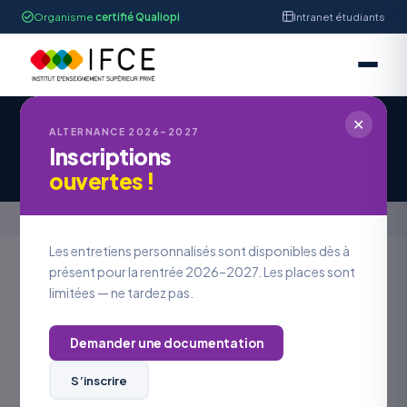
Organisme
certifié Qualiopi
Intranet étudiants
✕
IFCE STRASBOURG
ALTERNANCE 2026–2027
Inscriptions
Offre d'Emploi #OE2026-901
ouvertes !
Accueil
›
Offres en alternance
›
Offre d'Emploi #OE2026-901
Les entretiens personnalisés sont disponibles dès à
présent pour la rentrée 2026–2027. Les places sont
limitées — ne tardez pas.
Retour aux offres
Demander une documentation
LOCALISATION
Alsace
S’inscrire