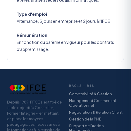
Type d'emploi
Alternance, 3 jours en entreprise et 2 jours à l'IFCE
Rémunération
En fonction du barème en vigueur pour les contrats
d'apprentissage.
BAC+2 — BTS
Comptabilité & Gestion
Management Commercial
Depuis 1989, l’IFCE s’est fixé ce
Opérationnel
triple objectif « Conseiller,
Négociation & Relation Client
Former, Intégrer », en mettant
en place les moyens
Gestion de la PME
pédagogiques nécessaires à
Support de l’Action
la formation et à la réussite de
Manágériale