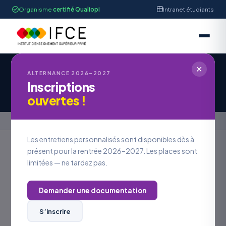
Organisme
certifié Qualiopi
Intranet étudiants
✕
IFCE STRASBOURG
ALTERNANCE 2026–2027
Inscriptions
Offre d'Emploi #OE2026-987
ouvertes !
Accueil
›
Offres en alternance
›
Offre d'Emploi #OE2026-987
Les entretiens personnalisés sont disponibles dès à
présent pour la rentrée 2026–2027. Les places sont
limitées — ne tardez pas.
Retour aux offres
Demander une documentation
LOCALISATION
Alsace
S’inscrire