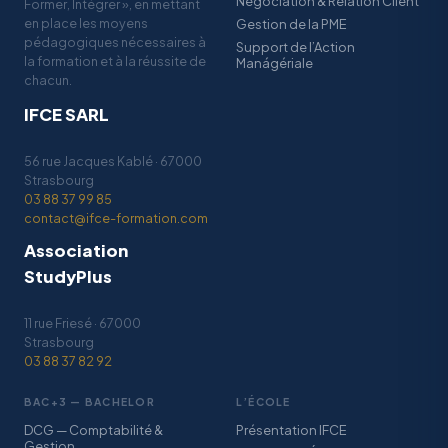
Négociation & Relation Client
Former, Intégrer », en mettant
en place les moyens
Gestion de la PME
pédagogiques nécessaires à
Support de l’Action
la formation et à la réussite de
Manágériale
chacun.
IFCE SARL
56 rue Jacques Kablé · 67000
Strasbourg
03 88 37 99 85
contact@ifce-formation.com
Association
StudyPlus
11 rue Friesé · 67000
Strasbourg
03 88 37 82 92
BAC+3 — BACHELOR
L’ÉCOLE
DCG — Comptabilité &
Présentation IFCE
Gestion