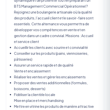
dynamique et de proximité tout en préparant un
BTS Management Commercial Opérationnel ?
Rejoignez une boulangerie artisanale où la qualité
des produits, l’accueil client et le savoir-faire sont
essentiels. Cette alternance vous permettra de
développer vos compétences en vente et en
gestion dans un cadre convivial. Missions : Accueil
et service client
Accueillir les clients avec sourire et convivialité
Conseiller sur les produits (pains, viennoiseries,
pâtisseries)
Assurer un service rapide et de qualité
Vente et encaissement
Réaliser les ventes et gérer les encaissements
Proposer des ventes additionnelles (formules,
boissons, desserts)
Fidéliser la clientèle locale
Mise en place et merchandising
Mettre en vitrine les produits de manière attractive